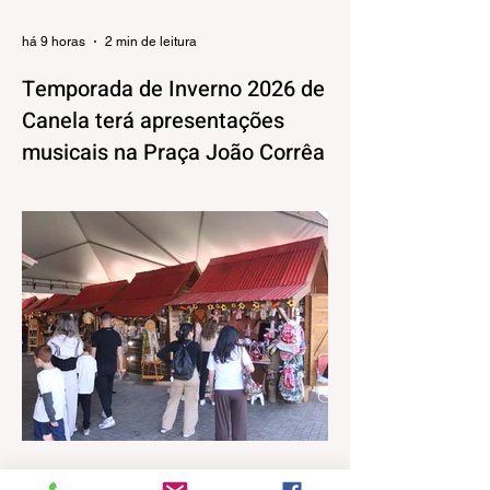
há 9 horas
2 min de leitura
Temporada de Inverno 2026 de
Canela terá apresentações
musicais na Praça João Corrêa
A Temporada de Inverno de Canela, além
da decoração iluminada e lúdica que já
está encantando moradores e visitantes,
também terá uma programação musical,
pensada pela Secretaria Municipal de
Turismo e Cultura para agradar aos mais
variados públicos e trazer uma atmosfera
mais intimista para a Praça João Corrêa,
onde as apresentações vão acontecer,
tendo o Centro de Atenção ao Turista e a
Feira de Artesanato como pano de fundo.
Os shows estão programados para o
período da tar