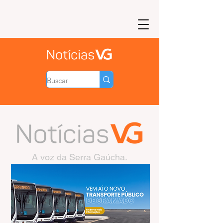
A voz da Serra Gaúcha.