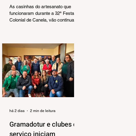
Corrêa
As casinhas do artesanato que
funcionaram durante a 32ª Festa
Colonial de Canela, vão continuar
abertas na Praça João Corrêa até o
dia 30 de agosto. De acordo com o
Departamento de Cultura, da
Secretaria Municipal de Turismo e
Cultura, a pedido dos próprios
artesãos, a estrutura seguirá
montada para aproveitar a
movimentação da cidade durante a
Temporada de Inverno, que também
contará com programação musical
no local. O funcionamento da
estrutura seguirá das 10h às 18h,
de qu
há 2 dias
2 min de leitura
Gramadotur e clubes de
serviço iniciam