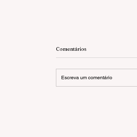
Comentários
Escreva um comentário
Câmara inicia análise de 17
matérias na sessão desta
segunda-feira