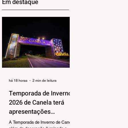
Em destaque
há 18 horas
2 min de leitura
Temporada de Inverno
2026 de Canela terá
apresentações
musicais na Praça João
A Temporada de Inverno de Canela,