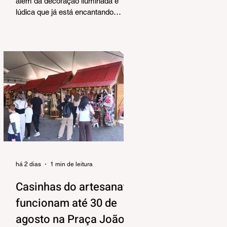
Corrêa
além da decoração iluminada e
lúdica que já está encantando
moradores e visitantes, também
terá uma programação musical,
pensada pela Secretaria Municipal
de Turismo e Cultura para agradar
aos mais variados públicos e trazer
uma atmosfera mais intimista para
a Praça João Corrêa, onde as
apresentações vão acontecer, tendo
o Centro de Atenção ao Turista e a
Feira de Artesanato como pano de
fundo. Os shows estão
programados para o período da tar
há 2 dias
1 min de leitura
Casinhas do artesanato
funcionam até 30 de
agosto na Praça João