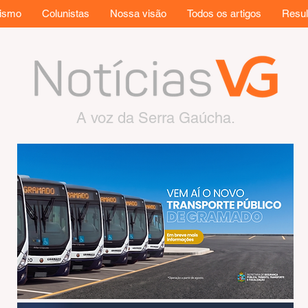
rismo
Colunistas
Nossa visão
Todos os artigos
Resul
A voz da Serra Gaúcha.