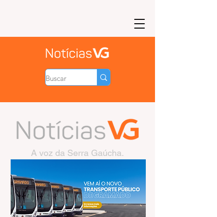
A voz da Serra Gaúcha.