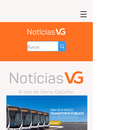
A voz da Serra Gaúcha.