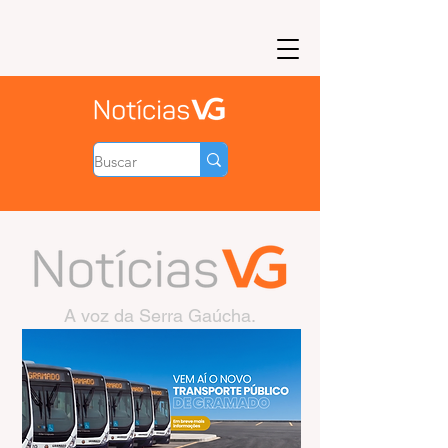
A voz da Serra Gaúcha.