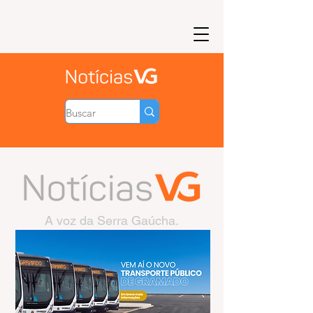
A voz da Serra Gaúcha.