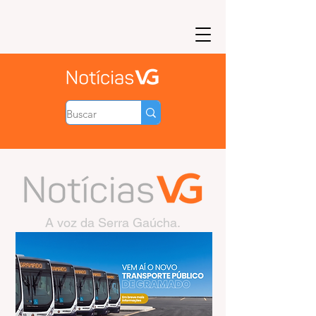
A voz da Serra Gaúcha.