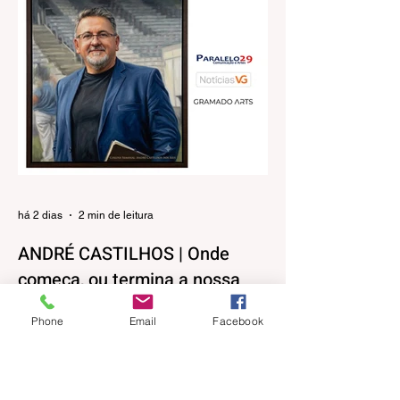
há 2 dias
2 min de leitura
ANDRÉ CASTILHOS | Onde
começa, ou termina a nossa
liberdade?
Phone
Email
Facebook
Direitos, Deveres. Gostos e Cores. A
máxima de que “a nossa liberdade termina
onde começa a do outro” é velha
conhecida de todos. No entanto, parece