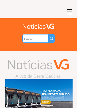
A voz da Serra Gaúcha.