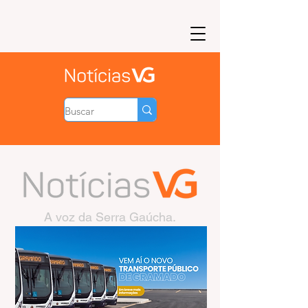
A voz da Serra Gaúcha.