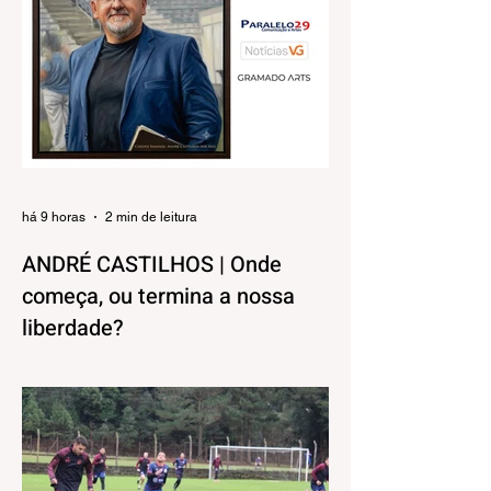
há 9 horas
2 min de leitura
ANDRÉ CASTILHOS | Onde
começa, ou termina a nossa
liberdade?
Direitos, Deveres. Gostos e Cores. A
máxima de que “a nossa liberdade termina
onde começa a do outro” é velha
conhecida de todos. No entanto, parece
que ela virou apenas uma frase de efeito,
esquecida na pressa do dia a dia.