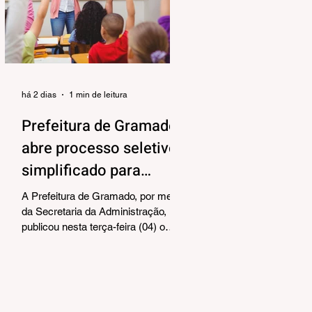
alinhar responsabilidades e
organizar as próximas etapas de
preparação do evento. Também
foram debatidos aspectos
relacionados à organização das
equipes de vol
há 2 dias
1 min de leitura
Prefeitura de Gramado
abre processo seletivo
simplificado para
contratação temporária
A Prefeitura de Gramado, por meio
de professores
da Secretaria da Administração,
publicou nesta terça-feira (04) o
edital para realização de Processo
Seletivo Simplificado visando à
contratação temporária de
professores. As oportunidades
contemplam os cargos de