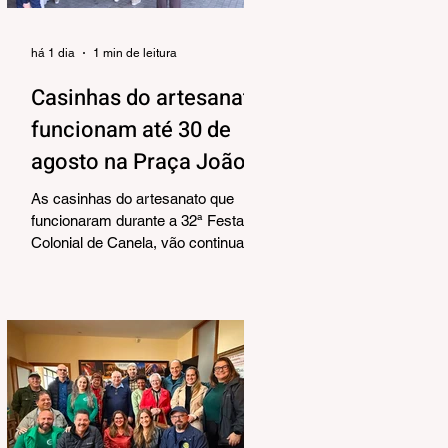
há 1 dia
1 min de leitura
Casinhas do artesanato
funcionam até 30 de
agosto na Praça João
Corrêa
As casinhas do artesanato que
funcionaram durante a 32ª Festa
Colonial de Canela, vão continuar
abertas na Praça João Corrêa até o
dia 30 de agosto. De acordo com o
Departamento de Cultura, da
Secretaria Municipal de Turismo e
Cultura, a pedido dos próprios
artesãos, a estrutura seguirá
montada para aproveitar a
movimentação da cidade durante a
Temporada de Inverno, que também