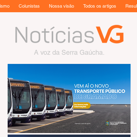
rismo
Colunistas
Nossa visão
Todos os artigos
Resul
A voz da Serra Gaúcha.