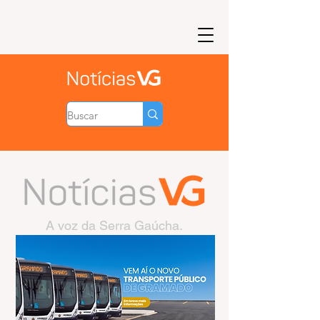
A voz da Serra Gaúcha.