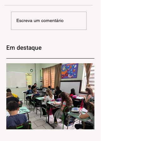
EXPOSIÇÃO |
ANGELA OLIVEIR
Escreva um comentário
RAÍZES QUE
| Havia ali uma ca
PROSPERAM
triste
Em destaque