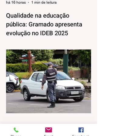
há 16 horas
1 min de leitura
Qualidade na educação
pública: Gramado apresenta
evolução no IDEB 2025
Os resultados do Índice de
Desenvolvimento da Educação Básica
(IDEB) 2025, divulgados nesta quarta-feira
(06) pelo Ministério da Educação, reforçam
o compromisso de Gramado com a
qualidade do ensino público. Os dados
mostram que as escolas da rede
municipal superaram tanto as metas
projetadas quanto as médias nacionais em
todas as etapas avaliadas. Nos Anos
Iniciais (1º ao 5º ano), o município
ultrapassou a meta nacional de 6,0 e ficou
acima da média brasileira (6,0), alcança
há 16 horas
1 min de leitura