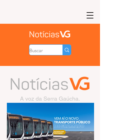
A voz da Serra Gaúcha.