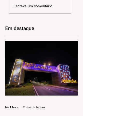
18° Festival de
Gramado inicia
Escreva um comentário
Cultura e
projeto para
Gastronomia de
fortalecer a Rota
Gramado abre
do Vinho e
inscrições para
impulsionar o
Em destaque
restaurantes
enoturismo
há 1 hora
2 min de leitura