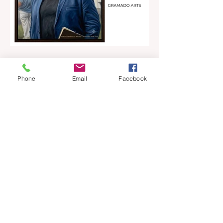
há 15 horas
2 min de leitura
Phone
Email
Facebook
ANDRÉ CASTILHOS | Onde
começa, ou termina a nossa
liberdade?
Direitos, Deveres. Gostos e Cores. A
máxima de que “a nossa liberdade termina
onde começa a do outro” é velha
conhecida de todos. No entanto, parece
que ela virou apenas uma frase de efeito,
esquecida na pressa do dia a dia.
Precisamos, urgentemente, resgatar esse
conceito para nossas reflexões e