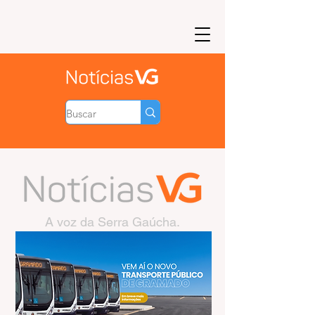
A voz da Serra Gaúcha.