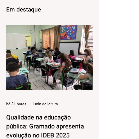
João Corrêa
contribuintes de
Em destaque
Canela até o iníci
de agosto
há 21 horas
1 min de leitura
Qualidade na educação
pública: Gramado apresenta
evolução no IDEB 2025