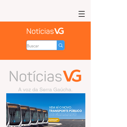
A voz da Serra Gaúcha.