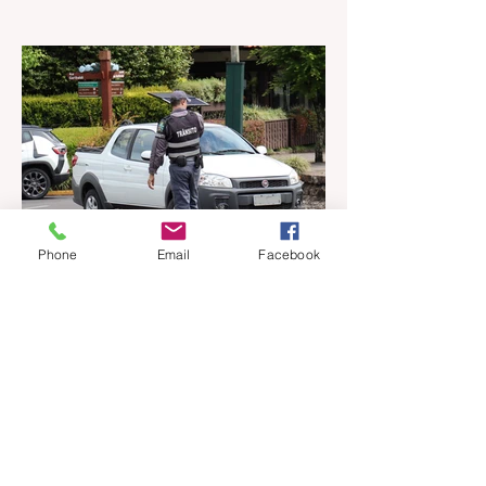
Os resultados do Índice de
Desenvolvimento da Educação Básica
(IDEB) 2025, divulgados nesta quarta-feira
(06) pelo Ministério da Educação, reforçam
o compromisso de Gramado com a
qualidade do ensino público. Os dados
mostram que as escolas da rede
municipal superaram tanto as metas
projetadas quanto as médias nacionais em
todas as etapas avaliadas. Nos Anos
Phone
Email
Facebook
Iniciais (1º ao 5º ano), o município
ultrapassou a meta nacional de 6,0 e ficou
acima da média brasileira (6,0), alcança
há 21 horas
1 min de leitura
Prefeitura de Gramado abre
processo seletivo simplificado
para orientadores de trânsito
A Prefeitura Municipal de Gramado