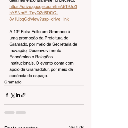
detalhes encontram-se no Decreto: 
https://drive.google.com/file/d/19JrZt
hYSNmE_TcyQ3d6D0jC-
8v1UbqGd/view?usp=drive_link
A 13ª Feira Feito em Gramado é 
uma promoção da Prefeitura de 
Gramado, por meio da Secretaria de 
Inovação, Desenvolvimento 
Econômico e Relações 
Institucionais. O evento conta com 
apoio da Gramadotur, por meio da 
cedência do espaço.
Gramado
Ver tudo