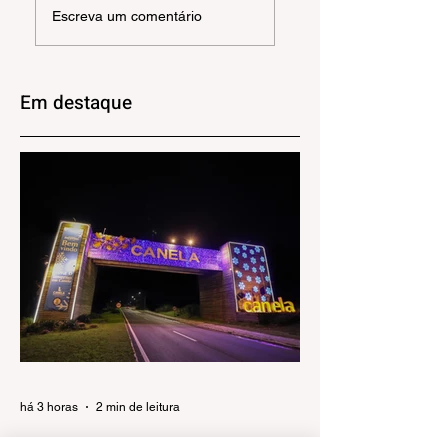
Escreva um comentário
Cultura e
projeto para
Gastronomia de
fortalecer a Rota
Gramado abre
do Vinho e
inscrições para
impulsionar o
Em destaque
restaurantes
enoturismo
há 3 horas
2 min de leitura