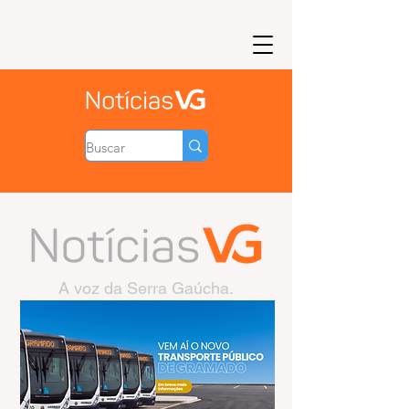
A voz da Serra Gaúcha.