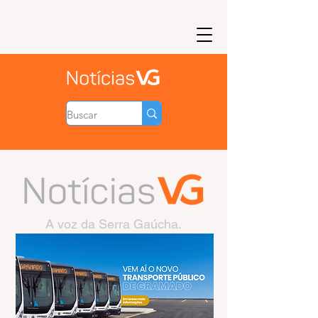
A voz da Serra Gaúcha.