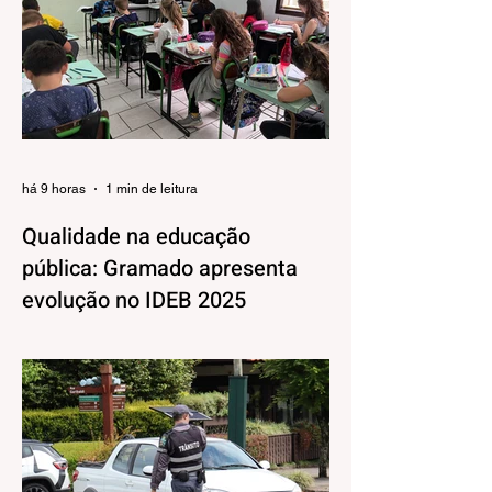
há 9 horas
1 min de leitura
Qualidade na educação
pública: Gramado apresenta
evolução no IDEB 2025
Os resultados do Índice de
Desenvolvimento da Educação Básica
(IDEB) 2025, divulgados nesta quarta-feira
(06) pelo Ministério da Educação, reforçam
o compromisso de Gramado com a
qualidade do ensino público. Os dados
mostram que as escolas da rede