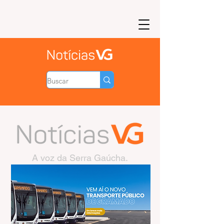
A voz da Serra Gaúcha.