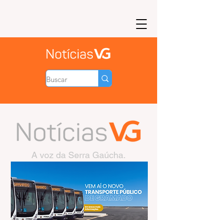
A voz da Serra Gaúcha.