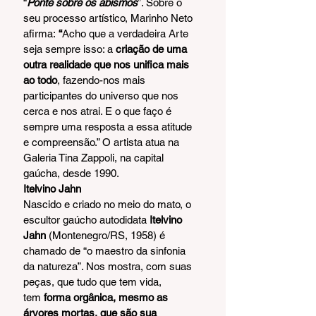
“
Ponte sobre os abismos
”. Sobre o 
seu processo artístico, Marinho Neto 
afirma: 
“
Acho que a verdadeira Arte 
seja sempre isso: a 
criação de uma 
outra realidade que nos unifica mais 
ao todo
, fazendo-nos mais 
participantes do universo que nos 
cerca e nos atrai. E o que faço é 
sempre uma resposta a essa atitude 
e compreensão.” O artista atua na 
Galeria Tina Zappoli, na capital 
gaúcha, desde 1990.
Itelvino Jahn
Nascido e criado no meio do mato, o 
escultor gaúcho autodidata 
Itelvino 
Jahn
 (Montenegro/RS, 1958) é 
chamado de “o maestro da sinfonia 
da natureza”. Nos mostra, com suas 
peças, que tudo que tem vida, 
tem 
forma orgânica, mesmo as 
árvores mortas, que são sua 