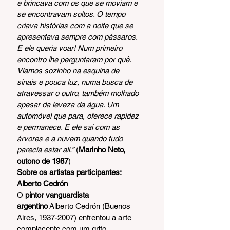
e brincava com os que se moviam e 
se encontravam soltos. O tempo 
criava histórias com a noite que se 
apresentava sempre com pássaros. 
E ele queria voar! Num primeiro 
encontro lhe perguntaram por quê. 
Víamos sozinho na esquina de 
sinais e pouca luz, numa busca de 
atravessar o outro, também molhado 
apesar da leveza da água. Um 
automóvel que para, oferece rapidez 
e permanece. E ele sai com as 
árvores e a nuvem quando tudo 
parecia estar ali.”
 (
Marinho Neto, 
outono de 1987
)
Sobre os artistas participantes:
Alberto Cedrón 
O 
pintor vanguardista 
argentino
 Alberto Cedrón (Buenos 
Aires, 1937-2007) enfrentou a arte 
complacente com um grito 