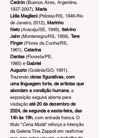
Cedrón 
(Buenos Aires, Argentina, 
1937-2007),
 Maria 
Lídia Magliani 
(Pelotas/RS, 1946-Rio 
de Janeiro, 2012), 
Marinho 
Neto 
(Aracaju/SE, 1949),
 Itelvino 
Jahn 
(Montenegro/RS, 1958), 
Tere 
Finger
 (Flores da Cunha/RS, 
1961),
 Catarina 
Dantas
 (Floresta/PE, 
1985)
e
 Gabriel 
Augusto
 (Goiânia/GO, 1991).
Trazendo 
obras figurativas, com 
uma linguagem forte, de artistas que 
abordam a condição humana
, a 
exposição seguirá aberta para 
visitação 
até 20 de dezembro de 
2024, de segunda a sexta-feira, das 
14h às 19h
, com entrada franca. O 
título “
Cena Muda
” reforça a intenção 
da Galeria Tina Zappoli em reafirmar 
que, nas artes visuais, o trabalho do 