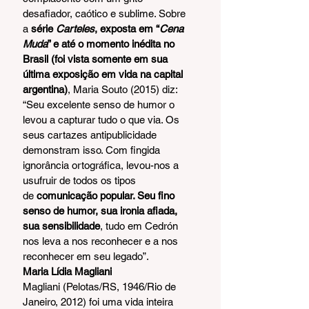
desafiador, caótico e sublime. Sobre 
a 
série 
Carteles
, exposta em “
Cena 
Muda
” e até o momento inédita no 
Brasil (foi vista somente em sua 
última exposição em vida na capital 
argentina)
, Maria Souto (2015) diz: 
“Seu excelente senso de humor o 
levou a capturar tudo o que via. Os 
seus cartazes antipublicidade 
demonstram isso. Com fingida 
ignorância ortográfica, levou-nos a 
usufruir de todos os tipos 
de 
comunicação popular. Seu fino 
senso de humor, sua ironia afiada, 
sua sensibilidade
, tudo em Cedrón 
nos leva a nos reconhecer e a nos 
reconhecer em seu legado”.
Maria Lídia Magliani 
Magliani (Pelotas/RS, 1946/Rio de 
Janeiro, 2012) foi uma vida inteira 