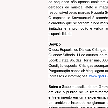
os pequenos não apenas assistem a 
cercados de música, afeto e imagi
responsável pelas marcas Pizzaria 
O espetáculo Korvatunturi é reconhec
elementos que se tornam ainda mais 
limitadas e a promoção é válida a
disponibilidade.
Serviço
O que: Especial de Dia das Crianças 
Quando: Sábado, 11 de outubro, ao me
Local: Gatzz, Av. das Hortênsias, 3
Condição especial: Crianças acompa
Programação especial: Maquiagem art
Ingressos e informações: 
www.gatzz.
Sobre o Gatzz - 
Localizado em Gramad
em que o público se vê literalment
entretenimento em uma experiência i
um ambiente inspirado no glamour d
noites memoráveis, em que clientes 