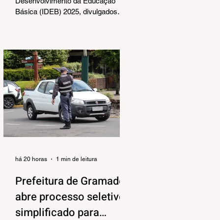
Desenvolvimento da Educação
Básica (IDEB) 2025, divulgados
nesta quarta-feira (06) pelo
Ministério da Educação, reforçam o
compromisso de Gramado com a
qualidade do ensino público. Os
dados mostram que as escolas da
rede municipal superaram tanto as
metas projetadas quanto as médias
nacionais em todas as etapas
avaliadas. Nos Anos Iniciais (1º ao
5º ano), o município ultrapassou a
meta nacional de 6,0 e ficou acima
da média brasileira (6,0), alcança
há 20 horas
1 min de leitura
Prefeitura de Gramado
abre processo seletivo
simplificado para