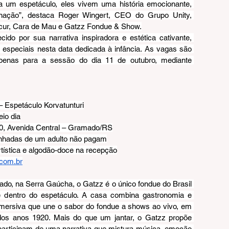
um espetáculo, eles vivem uma história emocionante, 
nação”, destaca Roger Wingert, CEO do Grupo Unity, 
Scur, Cara de Mau e Gatzz Fondue & Show.
ido por sua narrativa inspiradora e estética cativante, 
especiais nesta data dedicada à infância. As vagas são 
penas para a sessão do dia 11 de outubro, mediante 
– Espetáculo Korvatunturi
io dia
380, Avenida Central – Gramado/RS
nhadas de um adulto não pagam
ística e algodão-doce na recepção
com.br
o, na Serra Gaúcha, o Gatzz é o único fondue do Brasil 
e dentro do espetáculo. A casa combina gastronomia e 
mersiva que une o sabor do fondue a shows ao vivo, em 
os anos 1920. Mais do que um jantar, o Gatzz propõe 
participam de uma narrativa que mistura música, emoção 