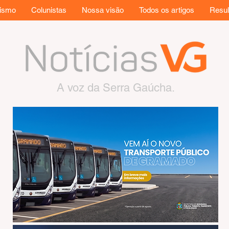
rismo
Colunistas
Nossa visão
Todos os artigos
Resul
A voz da Serra Gaúcha.