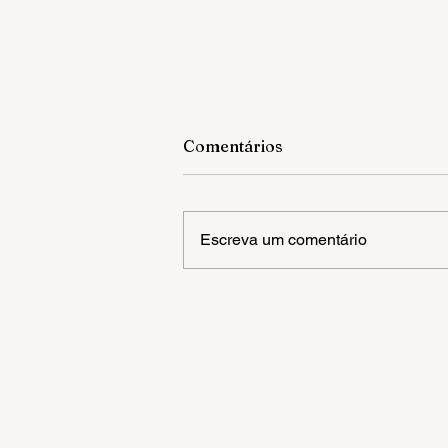
Comentários
Escreva um comentário
OLIVAS DE GRAMADO |
FESTIVAL DE INVERNO
MONTANHA MÁGICA