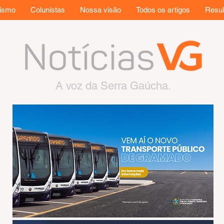
rismo
Colunistas
Nossa visão
Todos os artigos
Resul
A voz da Serra Gaúcha.