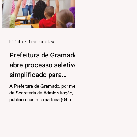
alinhar responsabilidades e
organizar as próximas etapas de
preparação do evento. Também
foram debatidos aspectos
relacionados à organização das
equipes de vol
há 1 dia
1 min de leitura
Prefeitura de Gramado
abre processo seletivo
simplificado para
contratação temporária
A Prefeitura de Gramado, por meio
de professores
da Secretaria da Administração,
publicou nesta terça-feira (04) o
edital para realização de Processo
Seletivo Simplificado visando à
contratação temporária de
professores. As oportunidades
contemplam os cargos de