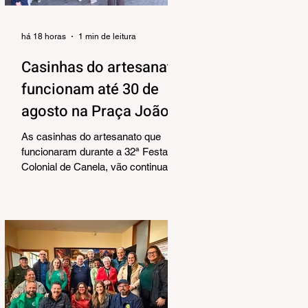
há 18 horas
1 min de leitura
Casinhas do artesanato
funcionam até 30 de
agosto na Praça João
Corrêa
As casinhas do artesanato que
funcionaram durante a 32ª Festa
Colonial de Canela, vão continuar
abertas na Praça João Corrêa até o
dia 30 de agosto. De acordo com o
Departamento de Cultura, da
Secretaria Municipal de Turismo e
Cultura, a pedido dos próprios
artesãos, a estrutura seguirá
montada para aproveitar a
movimentação da cidade durante a
Temporada de Inverno, que também