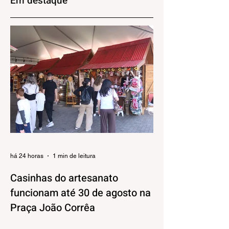
Em destaque
restaurantes
enoturismo
há 24 horas
1 min de leitura
Casinhas do artesanato
funcionam até 30 de agosto na
Praça João Corrêa
As casinhas do artesanato que