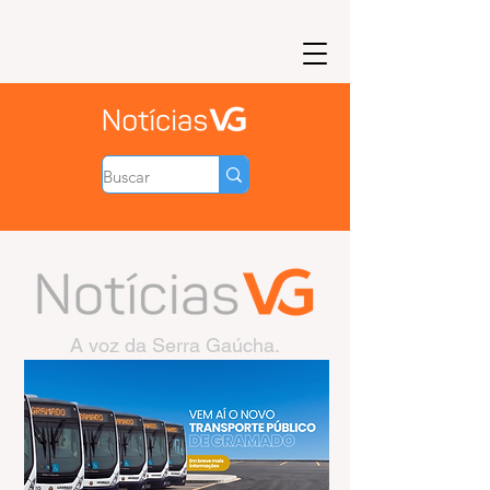
A voz da Serra Gaúcha.