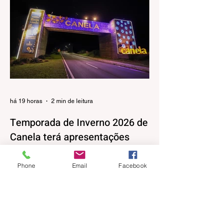
há 19 horas
2 min de leitura
Temporada de Inverno 2026 de
Canela terá apresentações
musicais na Praça João Corrêa
Phone
Email
Facebook
A Temporada de Inverno de Canela, além
da decoração iluminada e lúdica que já
está encantando moradores e visitantes,
também terá uma programação musical,
pensada pela Secretaria Municipal de