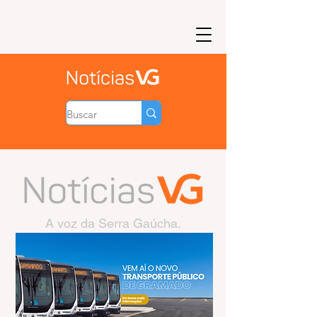
A voz da Serra Gaúcha.