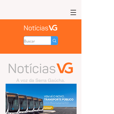
A voz da Serra Gaúcha.