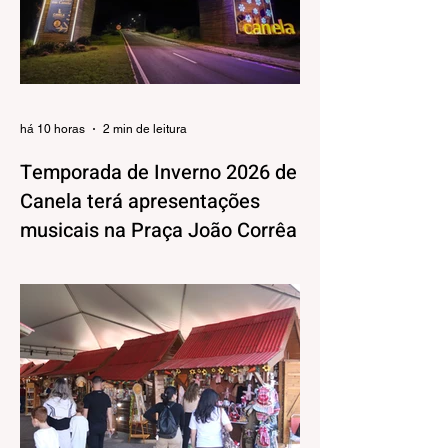
há 10 horas
2 min de leitura
Temporada de Inverno 2026 de
Canela terá apresentações
musicais na Praça João Corrêa
A Temporada de Inverno de Canela, além
da decoração iluminada e lúdica que já
está encantando moradores e visitantes,
também terá uma programação musical,
pensada pela Secretaria Municipal de
Turismo e Cultura para agradar aos mais
variados públicos e trazer uma atmosfera
mais intimista para a Praça João Corrêa,
onde as apresentações vão acontecer,