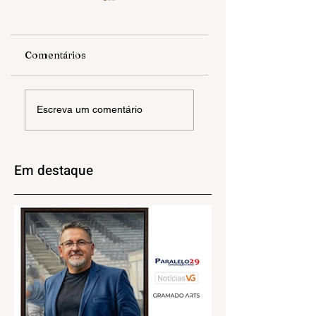
Comentários
EXPOSIÇÃO |
ANGELA OLIVEIR
Escreva um comentário
RAÍZES QUE
| Havia ali uma ca
PROSPERAM
triste
Em destaque