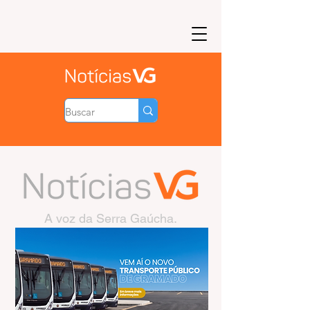
A voz da Serra Gaúcha.