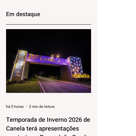
Gramado abre
do Vinho e
inscrições para
impulsionar o
Em destaque
restaurantes
enoturismo
há 5 horas
2 min de leitura
Temporada de Inverno 2026 de
Canela terá apresentações