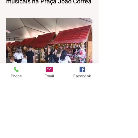
musicais na Praça João Corrêa
A Temporada de Inverno de Canela, além
da decoração iluminada e lúdica que já
está encantando moradores e visitantes,
também terá uma programação musical,
pensada pela Secretaria Municipal de
Turismo e Cultura para agradar aos mais
variados públicos e trazer uma atmosfera
mais intimista para a Praça João Corrêa,
onde as apresentações vão acontecer,
tendo o Centro de Atenção ao Turista e a
Phone
Email
Facebook
Feira de Artesanato como pano de fundo.
Os shows estão programados para o
período da tar
há 2 dias
1 min de leitura
Casinhas do artesanato
funcionam até 30 de agosto na
Praça João Corrêa