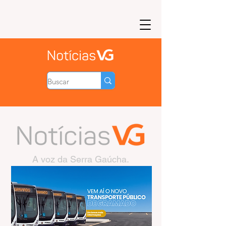
A voz da Serra Gaúcha.