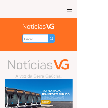
A voz da Serra Gaúcha.