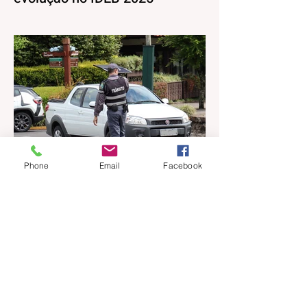
Os resultados do Índice de
Desenvolvimento da Educação Básica
(IDEB) 2025, divulgados nesta quarta-feira
(06) pelo Ministério da Educação, reforçam
o compromisso de Gramado com a
qualidade do ensino público. Os dados
mostram que as escolas da rede
municipal superaram tanto as metas
projetadas quanto as médias nacionais em
todas as etapas avaliadas. Nos Anos
Phone
Email
Facebook
Iniciais (1º ao 5º ano), o município
ultrapassou a meta nacional de 6,0 e ficou
acima da média brasileira (6,0), alcança
há 18 horas
1 min de leitura
Prefeitura de Gramado abre
processo seletivo simplificado
para orientadores de trânsito
A Prefeitura Municipal de Gramado