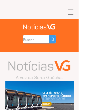
A voz da Serra Gaúcha.