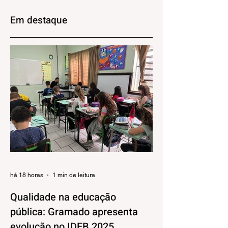
Estadual da
com grandes
Juventude Gaúcha
clubes do futebol
Em destaque
dia 29 de agosto
brasileiro
há 18 horas
1 min de leitura
Qualidade na educação
pública: Gramado apresenta
evolução no IDEB 2025