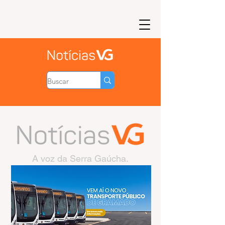
A voz da Serra Gaúcha.