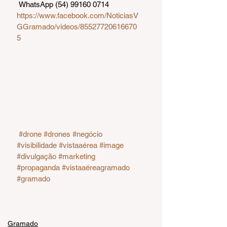
 WhatsApp (54) 99160 0714
https://www.facebook.com/NoticiasV
GGramado/videos/85527720616670
5
#drone
#drones
#negócio
#visibilidade
#vistaaérea
#image
#divulgação
#marketing
#propaganda
#vistaaéreagramado
#gramado
Gramado