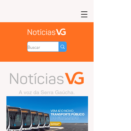
A voz da Serra Gaúcha.