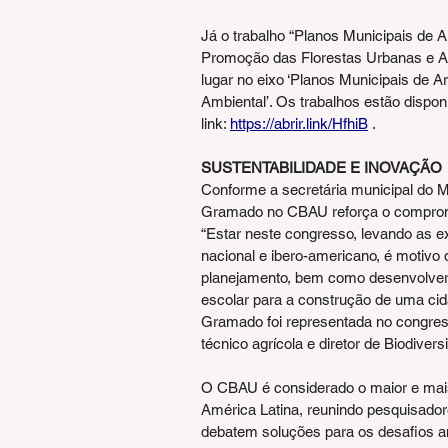
Já o trabalho “Planos Municipais de
Promoção das Florestas Urbanas e Ar
lugar no eixo ‘Planos Municipais de
Ambiental’. Os trabalhos estão disponí
link: 
https://abrir.link/HfhiB
 .
SUSTENTABILIDADE E INOVAÇÃO
Conforme a secretária municipal do Me
Gramado no CBAU reforça o compromis
“Estar neste congresso, levando as 
nacional e ibero-americano, é motivo 
planejamento, bem como desenvolver
escolar para a construção de uma cid
Gramado foi representada no congresso
técnico agrícola e diretor de Biodive
O CBAU é considerado o maior e mais
América Latina, reunindo pesquisador
debatem soluções para os desafios am