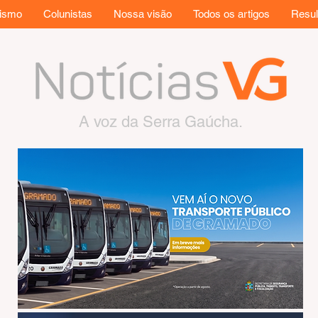
rismo
Colunistas
Nossa visão
Todos os artigos
Resul
A voz da Serra Gaúcha.