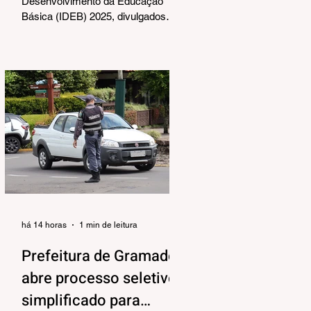
Desenvolvimento da Educação
Básica (IDEB) 2025, divulgados
nesta quarta-feira (06) pelo
Ministério da Educação, reforçam o
compromisso de Gramado com a
qualidade do ensino público. Os
dados mostram que as escolas da
rede municipal superaram tanto as
metas projetadas quanto as médias
nacionais em todas as etapas
avaliadas. Nos Anos Iniciais (1º ao
5º ano), o município ultrapassou a
meta nacional de 6,0 e ficou acima
da média brasileira (6,0), alcança
há 14 horas
1 min de leitura
Prefeitura de Gramado
abre processo seletivo
simplificado para