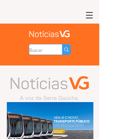
A voz da Serra Gaúcha.