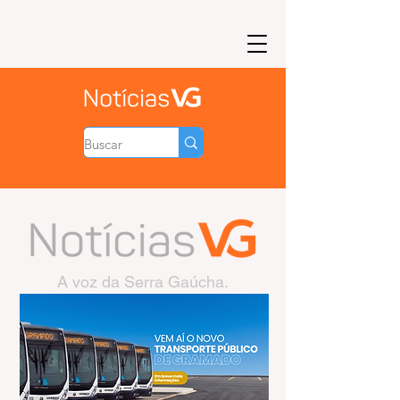
A voz da Serra Gaúcha.