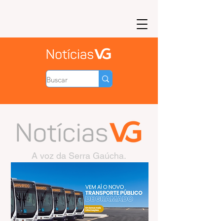
A voz da Serra Gaúcha.