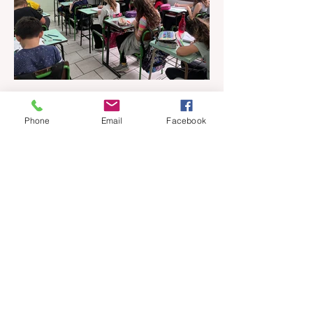
há 17 horas
1 min de leitura
Phone
Email
Facebook
Qualidade na educação
pública: Gramado apresenta
evolução no IDEB 2025
Os resultados do Índice de
Desenvolvimento da Educação Básica
(IDEB) 2025, divulgados nesta quarta-feira
(06) pelo Ministério da Educação, reforçam
o compromisso de Gramado com a
qualidade do ensino público. Os dados
mostram que as escolas da rede