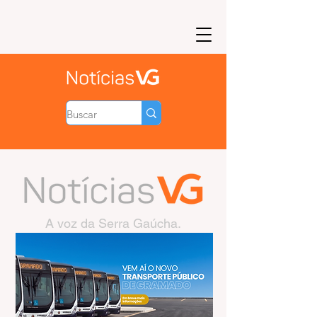
A voz da Serra Gaúcha.