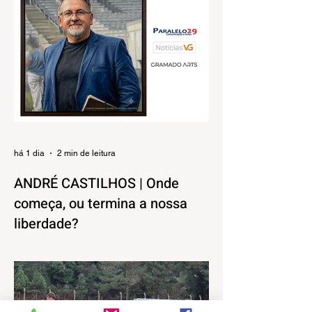
há 1 dia
2 min de leitura
ANDRÉ CASTILHOS | Onde
começa, ou termina a nossa
liberdade?
Direitos, Deveres. Gostos e Cores. A
máxima de que “a nossa liberdade termina
onde começa a do outro” é velha
conhecida de todos. No entanto, parece
que ela virou apenas uma frase de efeito,