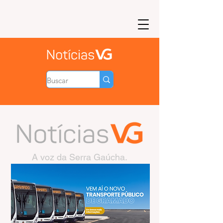
A voz da Serra Gaúcha.