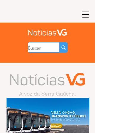
A voz da Serra Gaúcha.