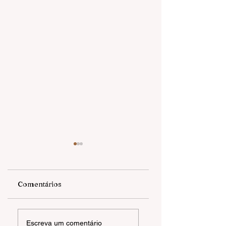
Comentários
Prefeitura de
Gramado sedia
Escreva um comentário
Gramado abre
pela primeira vez 