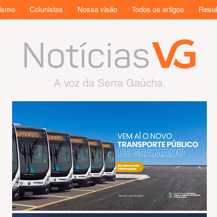
rismo
Colunistas
Nossa visão
Todos os artigos
Resul
A voz da Serra Gaúcha.