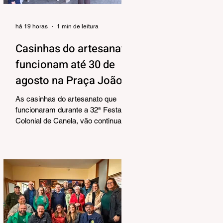
há 19 horas
1 min de leitura
Casinhas do artesanato
funcionam até 30 de
agosto na Praça João
Corrêa
As casinhas do artesanato que
funcionaram durante a 32ª Festa
Colonial de Canela, vão continuar
abertas na Praça João Corrêa até o
dia 30 de agosto. De acordo com o
Departamento de Cultura, da
Secretaria Municipal de Turismo e
Cultura, a pedido dos próprios
artesãos, a estrutura seguirá
montada para aproveitar a
movimentação da cidade durante a
Temporada de Inverno, que também