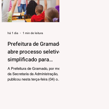
alinhar responsabilidades e
organizar as próximas etapas de
preparação do evento. Também
foram debatidos aspectos
relacionados à organização das
equipes de vol
há 1 dia
1 min de leitura
Prefeitura de Gramado
abre processo seletivo
simplificado para
contratação temporária
A Prefeitura de Gramado, por meio
de professores
da Secretaria da Administração,
publicou nesta terça-feira (04) o
edital para realização de Processo
Seletivo Simplificado visando à
contratação temporária de
professores. As oportunidades
contemplam os cargos de