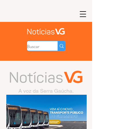
A voz da Serra Gaúcha.