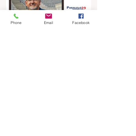
Phone
Email
Facebook
há 15 horas
2 min de leitura
ANDRÉ CASTILHOS | Onde
começa, ou termina a nossa
liberdade?
Direitos, Deveres. Gostos e Cores. A
máxima de que “a nossa liberdade termina
onde começa a do outro” é velha
conhecida de todos. No entanto, parece
que ela virou apenas uma frase de efeito,
esquecida na pressa do dia a dia.