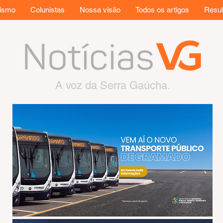
rismo
Colunistas
Nossa visão
Todos os artigos
Resul
A voz da Serra Gaúcha.