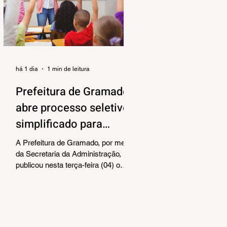
alinhar responsabilidades e
organizar as próximas etapas de
preparação do evento. Também
foram debatidos aspectos
relacionados à organização das
equipes de vol
há 1 dia
1 min de leitura
Prefeitura de Gramado
abre processo seletivo
simplificado para
contratação temporária
A Prefeitura de Gramado, por meio
de professores
da Secretaria da Administração,
publicou nesta terça-feira (04) o
edital para realização de Processo
Seletivo Simplificado visando à
contratação temporária de
professores. As oportunidades
contemplam os cargos de