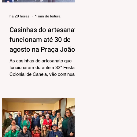
há 20 horas
1 min de leitura
Casinhas do artesanato
funcionam até 30 de
agosto na Praça João
Corrêa
As casinhas do artesanato que
funcionaram durante a 32ª Festa
Colonial de Canela, vão continuar
abertas na Praça João Corrêa até o
dia 30 de agosto. De acordo com o
Departamento de Cultura, da
Secretaria Municipal de Turismo e
Cultura, a pedido dos próprios
artesãos, a estrutura seguirá
montada para aproveitar a
movimentação da cidade durante a
Temporada de Inverno, que também