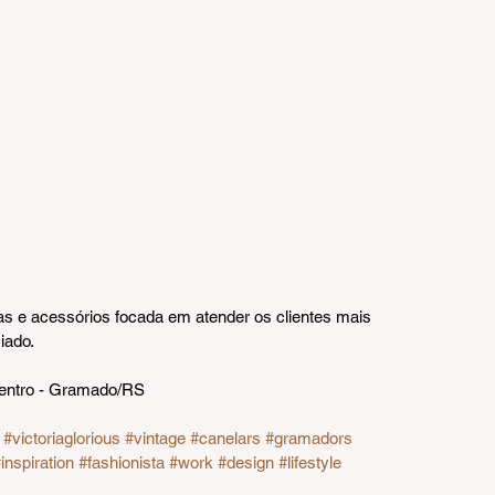
sas e acessórios focada em atender os clientes mais 
iado.
Centro - Gramado/RS
#victoriaglorious
#vintage
#canelars
#gramadors
inspiration
#fashionista
#work
#design
#lifestyle