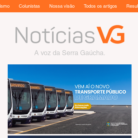
rismo
Colunistas
Nossa visão
Todos os artigos
Resul
A voz da Serra Gaúcha.