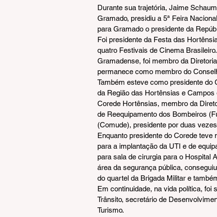
Durante sua trajetória, Jaime Schauml
Gramado, presidiu a 5ª Feira Nacional
para Gramado o presidente da Repúbl
Foi presidente da Festa das Hortêns
quatro Festivais de Cinema Brasileiro.
Gramadense, foi membro da Diretoria
permanece como membro do Conselho
Também esteve como presidente do C
da Região das Hortênsias e Campos d
Corede Hortênsias, membro da Direto
de Reequipamento dos Bombeiros (Fu
(Comude), presidente por duas vezes
Enquanto presidente do Corede teve m
para a implantação da UTI e de equi
para sala de cirurgia para o Hospita
área da segurança pública, conseguiu
do quartel da Brigada Militar e tam
Em continuidade, na vida política, foi
Trânsito, secretário de Desenvolviment
Turismo.