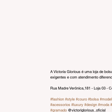
A Victoria Glorious é uma loja de bol
exigentes e com atendimento diferenc
Rua Madre Verônica,181 - Loja 03 - 
#fashion
#style
#couro
#bolsa
#model
#acessorios
#luxury
#design
#moda
#
#gramado
 @victoriglorious_oficial 