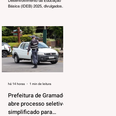
Desenvolvimento da Educação
Básica (IDEB) 2025, divulgados
nesta quarta-feira (06) pelo
Ministério da Educação, reforçam o
compromisso de Gramado com a
qualidade do ensino público. Os
dados mostram que as escolas da
rede municipal superaram tanto as
metas projetadas quanto as médias
nacionais em todas as etapas
avaliadas. Nos Anos Iniciais (1º ao
5º ano), o município ultrapassou a
meta nacional de 6,0 e ficou acima
da média brasileira (6,0), alcança
há 14 horas
1 min de leitura
Prefeitura de Gramado
abre processo seletivo
simplificado para