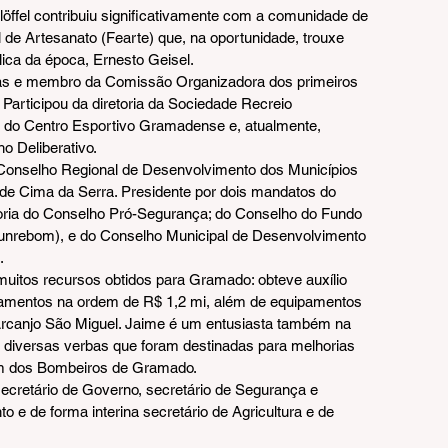
öffel contribuiu significativamente com a comunidade de 
 de Artesanato (Fearte) que, na oportunidade, trouxe 
ica da época, Ernesto Geisel.
ias e membro da Comissão Organizadora dos primeiros 
 Participou da diretoria da Sociedade Recreio 
 do Centro Esportivo Gramadense e, atualmente, 
 Deliberativo.
onselho Regional de Desenvolvimento dos Municípios 
e Cima da Serra. Presidente por dois mandatos do 
ria do Conselho Pró-Segurança; do Conselho do Fundo 
nrebom), e do Conselho Municipal de Desenvolvimento 
.
uitos recursos obtidos para Gramado: obteve auxílio 
pamentos na ordem de R$ 1,2 mi, além de equipamentos 
l Arcanjo São Miguel. Jaime é um entusiasta também na 
 diversas verbas que foram destinadas para melhorias 
bém dos Bombeiros de Gramado.
 secretário de Governo, secretário de Segurança e 
o e de forma interina secretário de Agricultura e de 