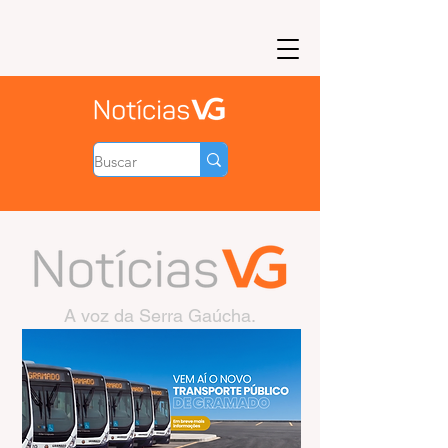
A voz da Serra Gaúcha.