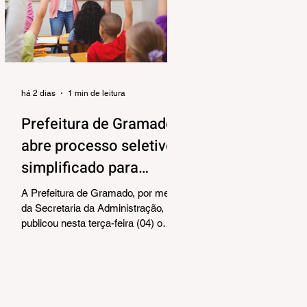
alinhar responsabilidades e
organizar as próximas etapas de
preparação do evento. Também
foram debatidos aspectos
relacionados à organização das
equipes de vol
há 2 dias
1 min de leitura
Prefeitura de Gramado
abre processo seletivo
simplificado para
contratação temporária
A Prefeitura de Gramado, por meio
de professores
da Secretaria da Administração,
publicou nesta terça-feira (04) o
edital para realização de Processo
Seletivo Simplificado visando à
contratação temporária de
professores. As oportunidades
contemplam os cargos de