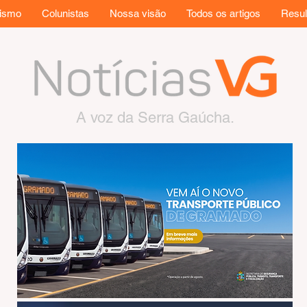
rismo
Colunistas
Nossa visão
Todos os artigos
Resul
A voz da Serra Gaúcha.