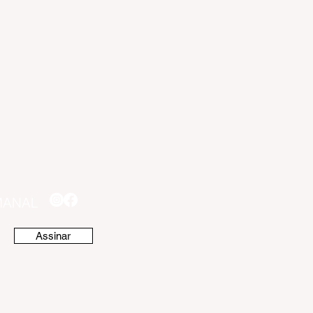
Professor de Educação Artística,
Professor de Inglês e Professor de
Geografia, todos com carga horária
de 25 horas semanais e vencimento
inicial de R$ 4.036,31. A seleção
dos candidatos será realizada por
meio de avaliação curricular
MANAL
Assinar