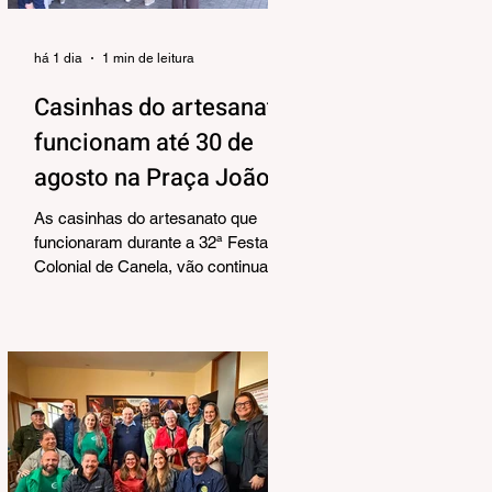
há 1 dia
1 min de leitura
Casinhas do artesanato
funcionam até 30 de
agosto na Praça João
Corrêa
As casinhas do artesanato que
funcionaram durante a 32ª Festa
Colonial de Canela, vão continuar
abertas na Praça João Corrêa até o
dia 30 de agosto. De acordo com o
Departamento de Cultura, da
Secretaria Municipal de Turismo e
Cultura, a pedido dos próprios
artesãos, a estrutura seguirá
montada para aproveitar a
movimentação da cidade durante a
Temporada de Inverno, que também