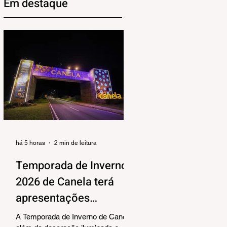
Em destaque
há 5 horas
2 min de leitura
Temporada de Inverno
2026 de Canela terá
apresentações
musicais na Praça João
A Temporada de Inverno de Canela,