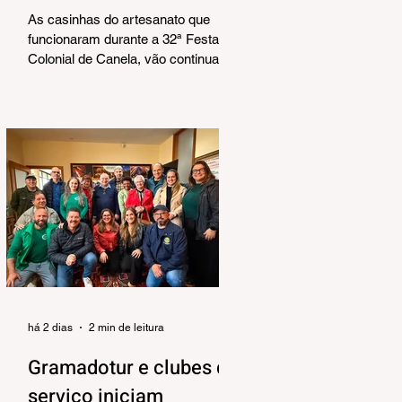
Corrêa
As casinhas do artesanato que
funcionaram durante a 32ª Festa
Colonial de Canela, vão continuar
abertas na Praça João Corrêa até o
dia 30 de agosto. De acordo com o
Departamento de Cultura, da
Secretaria Municipal de Turismo e
Cultura, a pedido dos próprios
artesãos, a estrutura seguirá
montada para aproveitar a
movimentação da cidade durante a
Temporada de Inverno, que também
contará com programação musical
no local. O funcionamento da
estrutura seguirá das 10h às 18h,
de qu
há 2 dias
2 min de leitura
Gramadotur e clubes de
serviço iniciam