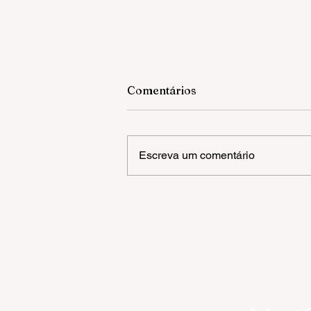
Comentários
Escreva um comentário
Gramado inicia Campanha 
Multivacinação para crianç
e adolescentes com até 15
anos