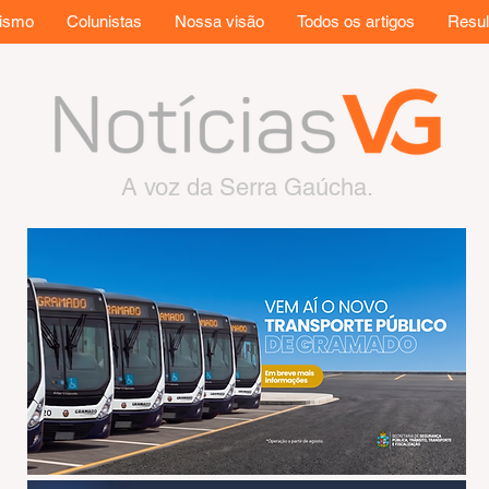
rismo
Colunistas
Nossa visão
Todos os artigos
Resul
A voz da Serra Gaúcha.