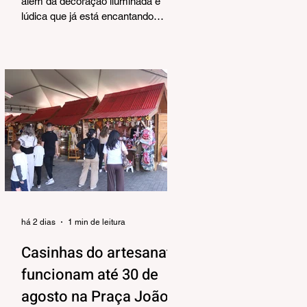
Corrêa
além da decoração iluminada e
lúdica que já está encantando
moradores e visitantes, também
terá uma programação musical,
pensada pela Secretaria Municipal
de Turismo e Cultura para agradar
aos mais variados públicos e trazer
uma atmosfera mais intimista para
a Praça João Corrêa, onde as
apresentações vão acontecer, tendo
o Centro de Atenção ao Turista e a
Feira de Artesanato como pano de
fundo. Os shows estão
programados para o período da tar
há 2 dias
1 min de leitura
Casinhas do artesanato
funcionam até 30 de
agosto na Praça João