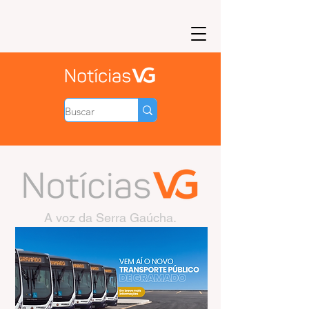
A voz da Serra Gaúcha.