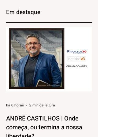
Estadual da
com grandes
Juventude Gaúcha
clubes do futebol
Em destaque
dia 29 de agosto
brasileiro
há 8 horas
2 min de leitura
ANDRÉ CASTILHOS | Onde
começa, ou termina a nossa
liberdade?