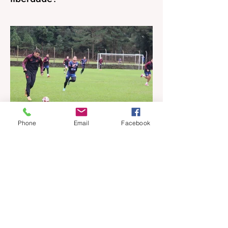
Direitos, Deveres. Gostos e Cores. A
máxima de que “a nossa liberdade termina
onde começa a do outro” é velha
conhecida de todos. No entanto, parece
que ela virou apenas uma frase de efeito,
esquecida na pressa do dia a dia.
Precisamos, urgentemente, resgatar esse
conceito para nossas reflexões e
ensinamentos diários. Afinal, viver em
sociedade exige muito mais do que
Phone
Email
Facebook
apenas compartilhar o mesmo espaço.
Exige o exercício constante do
reconhecimento e do respeito à individuali
há 9 horas
1 min de leitura
Gramadense recebe o União
Frederiquense neste domingo
pela Série A2
O Centro Esportivo Gramadense entra em