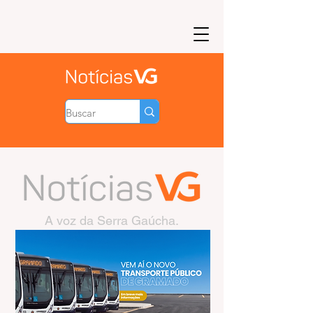
A voz da Serra Gaúcha.