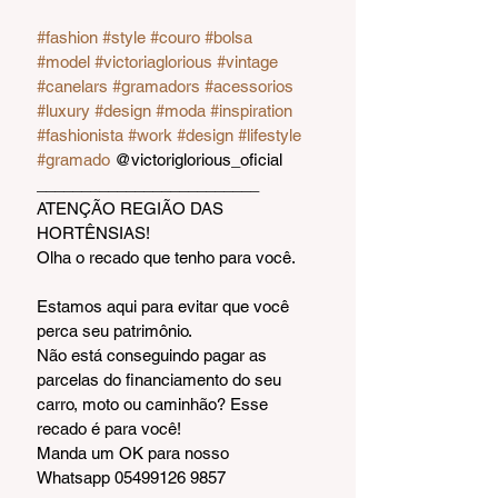
#fashion
#style
#couro
#bolsa
#model
#victoriaglorious
#vintage
#canelars
#gramadors
#acessorios
#luxury
#design
#moda
#inspiration
#fashionista
#work
#design
#lifestyle
#gramado
 @victoriglorious_oficial 
_________________________
ATENÇÃO REGIÃO DAS 
HORTÊNSIAS!
Olha o recado que tenho para você.
Estamos aqui para evitar que você 
perca seu patrimônio.
Não está conseguindo pagar as 
parcelas do financiamento do seu 
carro, moto ou caminhão? Esse 
recado é para você!
Manda um OK para nosso 
Whatsapp 05499126 9857