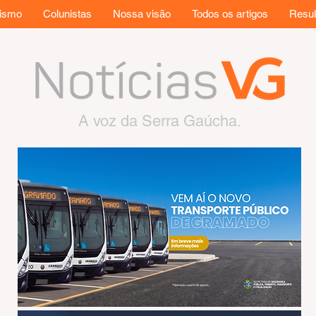
rismo
Colunistas
Nossa visão
Todos os artigos
Resul
A voz da Serra Gaúcha.