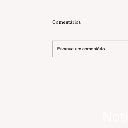
Comentários
Escreva um comentário
Prefeitura de Gramado abr
processo seletivo
simplificado para
orientadores de trânsito