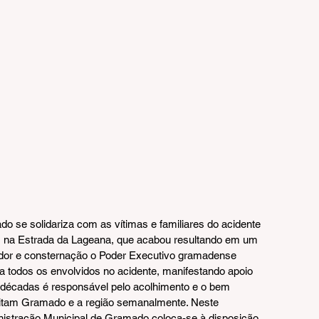
o se solidariza com as vítimas e familiares do acidente 
), na Estrada da Lageana, que acabou resultando em um 
dor e consternação o Poder Executivo gramadense 
a todos os envolvidos no acidente, manifestando apoio 
 décadas é responsável pelo acolhimento e o bem 
isitam Gramado e a região semanalmente. Neste 
nistração Municipal de Gramado coloca-se à disposição 