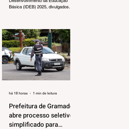
Desenvolvimento da Educação
Básica (IDEB) 2025, divulgados
nesta quarta-feira (06) pelo
Ministério da Educação, reforçam o
compromisso de Gramado com a
qualidade do ensino público. Os
dados mostram que as escolas da
rede municipal superaram tanto as
metas projetadas quanto as médias
nacionais em todas as etapas
avaliadas. Nos Anos Iniciais (1º ao
5º ano), o município ultrapassou a
meta nacional de 6,0 e ficou acima
da média brasileira (6,0), alcança
há 18 horas
1 min de leitura
Prefeitura de Gramado
abre processo seletivo
simplificado para