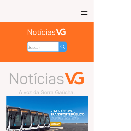
A voz da Serra Gaúcha.