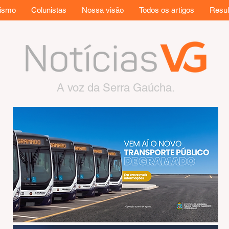
rismo
Colunistas
Nossa visão
Todos os artigos
Resul
A voz da Serra Gaúcha.