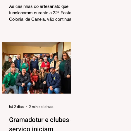
Corrêa
As casinhas do artesanato que
funcionaram durante a 32ª Festa
Colonial de Canela, vão continuar
abertas na Praça João Corrêa até o
dia 30 de agosto. De acordo com o
Departamento de Cultura, da
Secretaria Municipal de Turismo e
Cultura, a pedido dos próprios
artesãos, a estrutura seguirá
montada para aproveitar a
movimentação da cidade durante a
Temporada de Inverno, que também
contará com programação musical
no local. O funcionamento da
estrutura seguirá das 10h às 18h,
de qu
há 2 dias
2 min de leitura
Gramadotur e clubes de
serviço iniciam