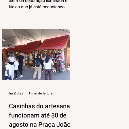
Corrêa
além da decoração iluminada e
lúdica que já está encantando
moradores e visitantes, também
terá uma programação musical,
pensada pela Secretaria Municipal
de Turismo e Cultura para agradar
aos mais variados públicos e trazer
uma atmosfera mais intimista para
a Praça João Corrêa, onde as
apresentações vão acontecer, tendo
o Centro de Atenção ao Turista e a
Feira de Artesanato como pano de
fundo. Os shows estão
programados para o período da tar
há 2 dias
1 min de leitura
Casinhas do artesanato
funcionam até 30 de
agosto na Praça João