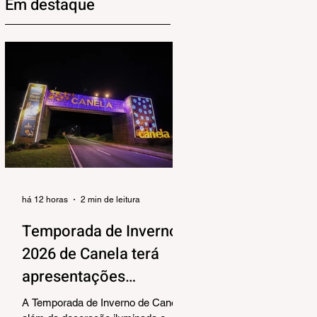
Em destaque
há 12 horas
2 min de leitura
Temporada de Inverno
2026 de Canela terá
apresentações
musicais na Praça João
A Temporada de Inverno de Canela,