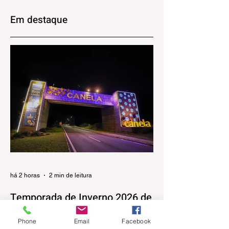
de agosto na Praça
INVERNO
João Corrêa
MONTANHA
Em destaque
MÁGICA
há 2 horas
2 min de leitura
Temporada de Inverno 2026 de
Canela terá apresentações
Phone
Email
Facebook
musicais na Praça João Corrêa