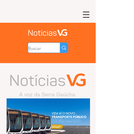
A voz da Serra Gaúcha.