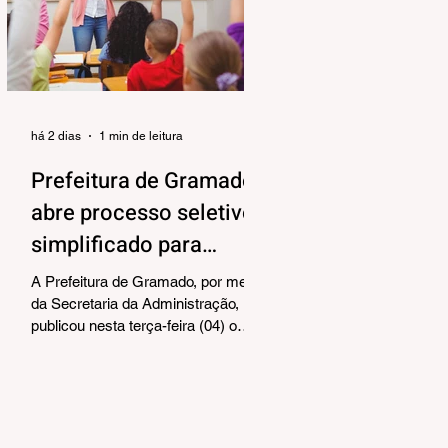
alinhar responsabilidades e
organizar as próximas etapas de
preparação do evento. Também
foram debatidos aspectos
relacionados à organização das
equipes de vol
há 2 dias
1 min de leitura
Prefeitura de Gramado
abre processo seletivo
simplificado para
contratação temporária
A Prefeitura de Gramado, por meio
de professores
da Secretaria da Administração,
publicou nesta terça-feira (04) o
edital para realização de Processo
Seletivo Simplificado visando à
contratação temporária de
professores. As oportunidades
contemplam os cargos de