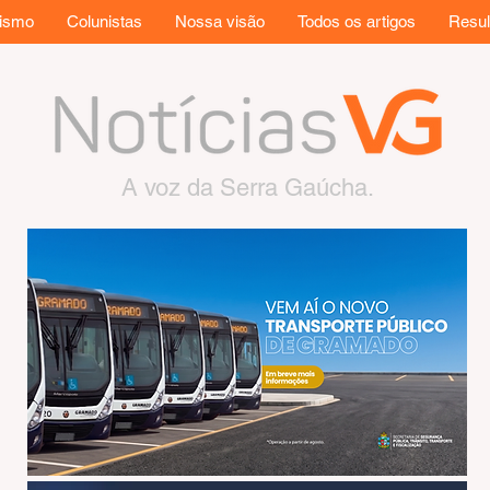
rismo
Colunistas
Nossa visão
Todos os artigos
Resul
A voz da Serra Gaúcha.