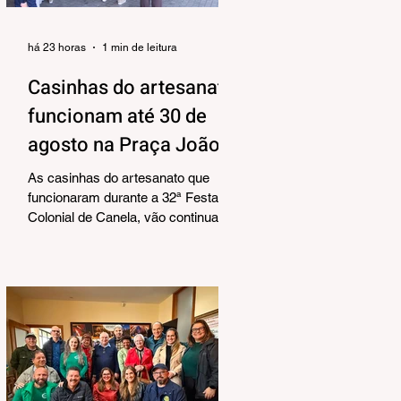
há 23 horas
1 min de leitura
Casinhas do artesanato
funcionam até 30 de
agosto na Praça João
Corrêa
As casinhas do artesanato que
funcionaram durante a 32ª Festa
Colonial de Canela, vão continuar
abertas na Praça João Corrêa até o
dia 30 de agosto. De acordo com o
Departamento de Cultura, da
Secretaria Municipal de Turismo e
Cultura, a pedido dos próprios
artesãos, a estrutura seguirá
montada para aproveitar a
movimentação da cidade durante a
Temporada de Inverno, que também